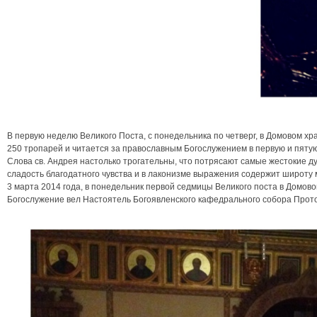
В первую неделю Великого Поста, с понедельника по четверг, в Домовом х
250 тропарей и читается за православным Богослужением в первую и пятую
Слова св. Андрея настолько трогательны, что потрясают самые жестокие д
сладость благодатного чувства и в лаконизме выражения содержит широту 
3 марта 2014 года, в понедельник первой седмицы Великого поста в Домово
Богослужение вел Настоятель Богоявленского кафедрального собора Прото