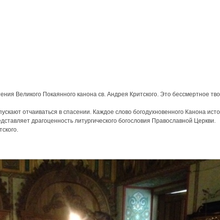
тения Великого Покаянного канона св. Андрея Критского. Это бессмертное т
ускают отчаиваться в спасении. Каждое слово богодухновенного Канона исто
едставляет драгоценность литургического богословия Православной Церкви.
тского.