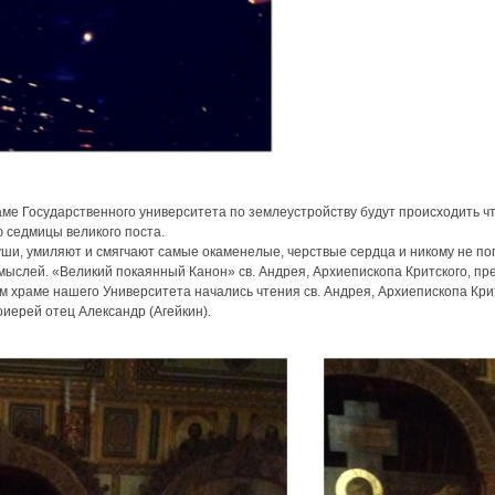
раме Государственного университета по землеустройству будут происходить ч
 седмицы великого поста.
уши, умиляют и смягчают самые окаменелые, черствые сердца и никому не поп
мыслей. «Великий покаянный Канон» св. Андрея, Архиепископа Критского, пр
м храме нашего Университета начались чтения св. Андрея, Архиепископа Кри
иерей отец Александр (Агейкин).