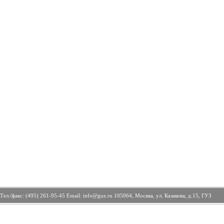
Тел./факс: (495) 261-95-45 Email: info@guz.ru 105064, Москва, ул. Казакова, д.15, ГУЗ