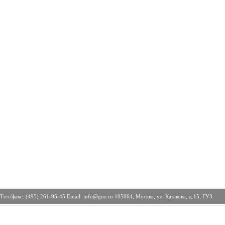
Тел./факс: (495) 261-95-45 Email: info@guz.ru 105064, Москва, ул. Казакова, д.15, ГУЗ