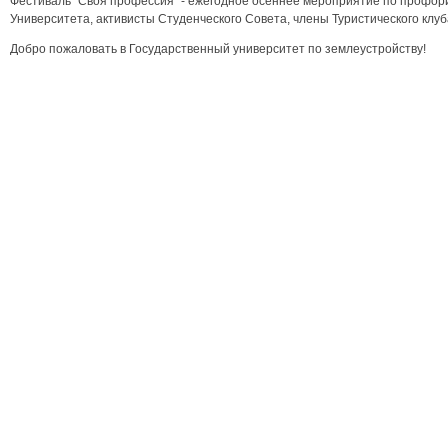
Фестиваль "Своя профессия" - ежегодное осеннее мероприятие по профори
Университета, активисты Студенческого Совета, члены Туристического клуб
Добро пожаловать в Государственный университет по землеустройству!