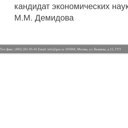
кандидат экономических нау
М.М. Демидова
Тел./факс: (495) 261-95-45 Email: info@guz.ru 105064, Москва, ул. Казакова, д.15, ГУЗ