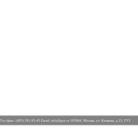
Тел./факс: (495) 261-95-45 Email: info@guz.ru 105064, Москва, ул. Казакова, д.15, ГУЗ