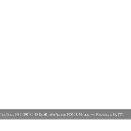
Тел./факс: (495) 261-95-45 Email: info@guz.ru 105064, Москва, ул. Казакова, д.15, ГУЗ